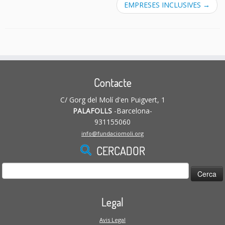
EMPRESES INCLUSIVES
→
Contacte
C/ Gorg del Molí d'en Puigvert, 1
PALAFOLLS
-Barcelona-
931155060
info@fundaciomoli.org
CERCADOR
Cerca:
Legal
Avis Legal