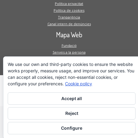
Política privacitat
Política de cookies
Tranparència
Canal intern de denúncies
Mapa Web
Fundació
Serveis a la persona
Serveis a l'empresa
We use our own and third-party cookies to ensure the website
Projectes
works properly, measure usage, and improve our services. You
can accept all cookies, reject non-essential cookies, or
configure your preferences.
Cookie policy
·
© 2026
Fundacio Privada El Molí d'en Puigvert
·
Powered by
·
Accept all
Designed with the
Customizr theme
·
Reject
Configure