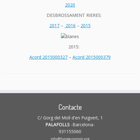
2020
DESBROSSAMENT RIERES:
2017
–
2016
–
2015
2015:
Acord 2015000327
–
Acord 2015000379
Contacte
C/ Gorg del Molí d'en Puigvert, 1
PALAFOLLS
-Barcelona-
931155060
info@fundaciomoli.org