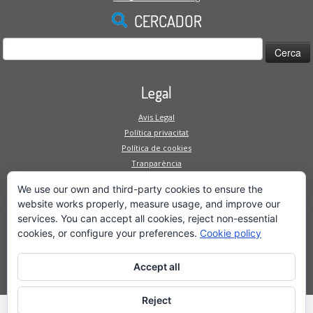
CERCADOR
Cerca:
Legal
Avis Legal
Política privacitat
Política de cookies
Tranparència
Canal intern de denúncies
We use our own and third-party cookies to ensure the
Mapa Web
website works properly, measure usage, and improve our
services. You can accept all cookies, reject non-essential
Fundació
cookies, or configure your preferences.
Cookie policy
Serveis a la persona
Serveis a l'empresa
Accept all
Projectes
Reject