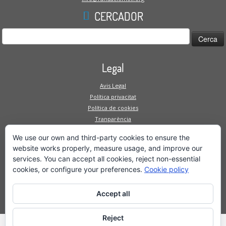
CERCADOR
Cerca:
Legal
Avis Legal
Política privacitat
Política de cookies
Tranparència
Canal intern de denúncies
We use our own and third-party cookies to ensure the
Mapa Web
website works properly, measure usage, and improve our
services. You can accept all cookies, reject non-essential
Fundació
cookies, or configure your preferences.
Cookie policy
Serveis a la persona
Serveis a l'empresa
Accept all
Projectes
Reject