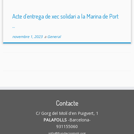
Acte d’entrega de xec solidari a la Marina de Port
...
novembre 1, 2023
a
General
Contacte
C/ Gorg del Molí d'en Puigvert, 1
PALAFOLLS
-Barcelona-
931155060
info@fundaciomoli.org