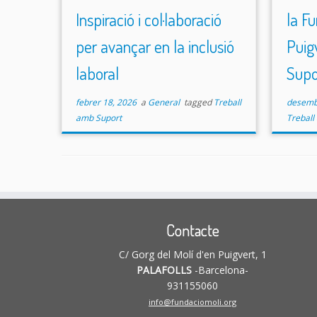
Inspiració i col·laboració
la F
per avançar en la inclusió
Puig
laboral
Supo
febrer 18, 2026
a
General
tagged
Treball
desemb
amb Suport
Treball
Contacte
C/ Gorg del Molí d'en Puigvert, 1
PALAFOLLS
-Barcelona-
931155060
info@fundaciomoli.org