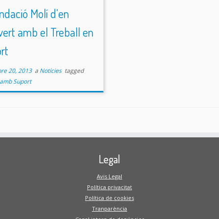
undació Molí d’en
vert amb el Treball en
rt
re 20, 2013
a
Notícies
tagged
 amb Suport
Legal
Avis Legal
Política privacitat
Política de cookies
Tranparència