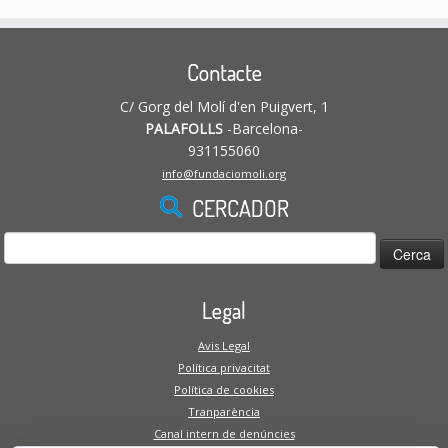
Contacte
C/ Gorg del Molí d'en Puigvert, 1
PALAFOLLS
-Barcelona-
931155060
info@fundaciomoli.org
CERCADOR
Cerca:
Legal
Avis Legal
Política privacitat
Política de cookies
Tranparència
Canal intern de denúncies