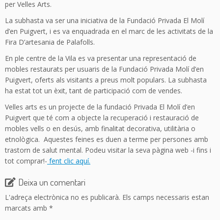
per Velles Arts.
La subhasta va ser una iniciativa de la Fundació Privada El Molí
d’en Puigvert, i es va enquadrada en el marc de les activitats de la
Fira D’artesania de Palafolls.
En ple centre de la Vila es va presentar una representació de
mobles restaurats per usuaris de la Fundació Privada Molí d’en
Puigvert, oferts als visitants a preus molt populars. La subhasta
ha estat tot un èxit, tant de participació com de vendes.
Velles arts es un projecte de la fundació Privada El Molí d’en
Puigvert que té com a objecte la recuperació i restauració de
mobles vells o en desús, amb finalitat decorativa, utilitària o
etnològica. Aquestes feines es duen a terme per persones amb
trastorn de salut mental. Podeu visitar la seva pàgina web -i fins i
tot comprar!-
fent clic aquí.
Deixa un comentari
L'adreça electrònica no es publicarà.
Els camps necessaris estan
marcats amb
*