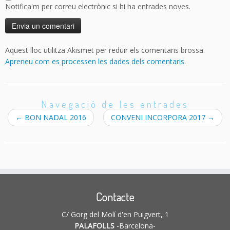
Notifica'm per correu electrònic si hi ha entrades noves.
Aquest lloc utilitza Akismet per reduir els comentaris brossa.
Apreneu com es processen les dades dels comentaris
.
Navegació de les entrades
←
BON NADAL 2016
CONVENI INCORPORA 2017
→
Contacte
C/ Gorg del Molí d'en Puigvert, 1
PALAFOLLS
-Barcelona-