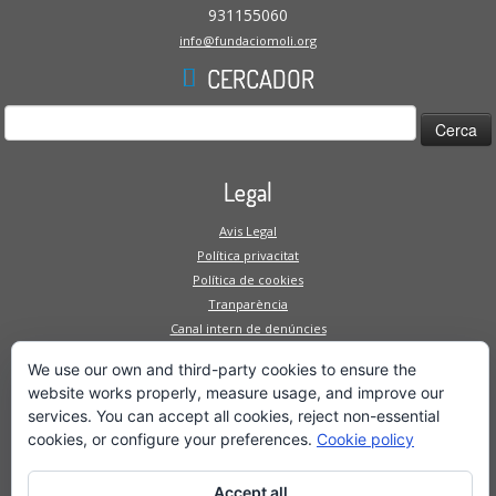
931155060
info@fundaciomoli.org
CERCADOR
Cerca:
Legal
Avis Legal
Política privacitat
Política de cookies
Tranparència
Canal intern de denúncies
Mapa Web
We use our own and third-party cookies to ensure the
website works properly, measure usage, and improve our
Fundació
services. You can accept all cookies, reject non-essential
Serveis a la persona
cookies, or configure your preferences.
Cookie policy
Serveis a l'empresa
Projectes
Accept all