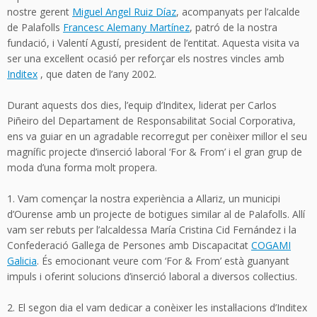
nostre gerent
Miguel Angel Ruiz Díaz
, acompanyats per l’alcalde
de Palafolls
Francesc Alemany Martínez
, patró de la nostra
fundació, i Valentí Agustí, president de l’entitat. Aquesta visita va
ser una excel·lent ocasió per reforçar els nostres vincles amb
Inditex
, que daten de l’any 2002.
Durant aquests dos dies, l’equip d’Inditex, liderat per Carlos
Piñeiro del Departament de Responsabilitat Social Corporativa,
ens va guiar en un agradable recorregut per conèixer millor el seu
magnífic projecte d’inserció laboral ‘For & From’ i el gran grup de
moda d’una forma molt propera.
1. Vam començar la nostra experiència a Allariz, un municipi
d’Ourense amb un projecte de botigues similar al de Palafolls. Allí
vam ser rebuts per l’alcaldessa María Cristina Cid Fernández i la
Confederació Gallega de Persones amb Discapacitat
COGAMI
Galicia
. És emocionant veure com ‘For & From’ està guanyant
impuls i oferint solucions d’inserció laboral a diversos col·lectius.
2. El segon dia el vam dedicar a conèixer les instal·lacions d’Inditex