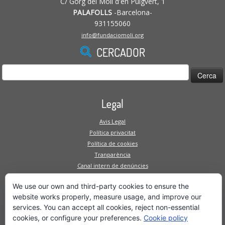
C/ Gorg del Molí d'en Puigvert, 1
PALAFOLLS
-Barcelona-
931155060
info@fundaciomoli.org
CERCADOR
Cerca:
Legal
Avis Legal
Política privacitat
Política de cookies
Tranparència
Canal intern de denúncies
Mapa Web
We use our own and third-party cookies to ensure the
website works properly, measure usage, and improve our
Fundació
services. You can accept all cookies, reject non-essential
Serveis a la persona
cookies, or configure your preferences.
Cookie policy
Serveis a l'empresa