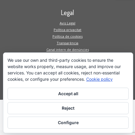
Legal
Avis Legal
Política privacitat
Política de cookies
Tranparència
Canal intern de denúncies
Mapa Web
We use our own and third-party cookies to ensure the
website works properly, measure usage, and improve our
Fundació
services. You can accept all cookies, reject non-essential
Serveis a la persona
cookies, or configure your preferences.
Cookie policy
Serveis a l'empresa
Projectes
Accept all
Reject
·
© 2026
Fundacio Privada El Molí d'en Puigvert
·
Powered by
·
Configure
Designed with the
Customizr theme
·