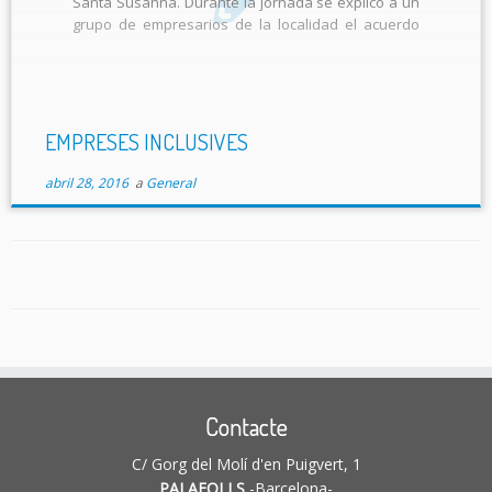
Santa Susanna. Durante la jornada se explicó a un
grupo de empresarios de la localidad el acuerdo
llegado entre el ayuntamiento de Santa Susanna,
la Obra Social de «La Caixa» y […]
EMPRESES INCLUSIVES
abril 28, 2016
a
General
Contacte
C/ Gorg del Molí d'en Puigvert, 1
PALAFOLLS
-Barcelona-