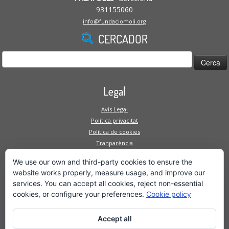
931155060
info@fundaciomoli.org
CERCADOR
Cerca:
Legal
Avis Legal
Política privacitat
Política de cookies
Tranparència
Canal intern de denúncies
We use our own and third-party cookies to ensure the
Mapa Web
website works properly, measure usage, and improve our
services. You can accept all cookies, reject non-essential
Fundació
cookies, or configure your preferences.
Cookie policy
Serveis a la persona
Serveis a l'empresa
Accept all
Projectes