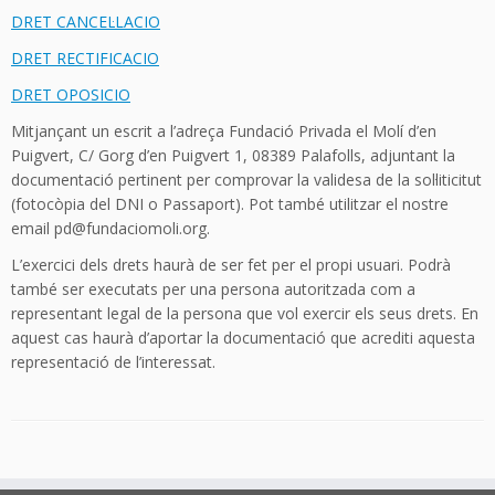
DRET CANCEL·LACIO
DRET RECTIFICACIO
DRET OPOSICIO
Mitjançant un escrit a l’adreça Fundació Privada el Molí d’en
Puigvert, C/ Gorg d’en Puigvert 1, 08389 Palafolls, adjuntant la
documentació pertinent per comprovar la validesa de la sol·liticitut
(fotocòpia del DNI o Passaport). Pot també utilitzar el nostre
email pd@fundaciomoli.org.
L’exercici dels drets haurà de ser fet per el propi usuari. Podrà
també ser executats per una persona autoritzada com a
representant legal de la persona que vol exercir els seus drets. En
aquest cas haurà d’aportar la documentació que acrediti aquesta
representació de l’interessat.