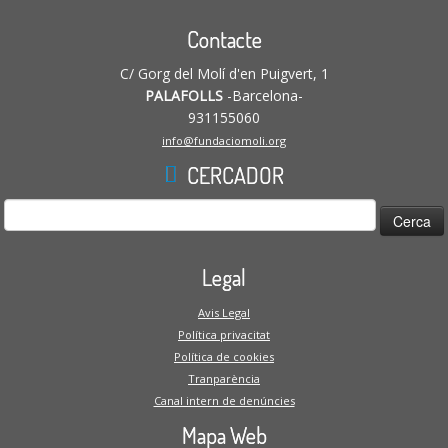
Contacte
C/ Gorg del Molí d'en Puigvert, 1
PALAFOLLS
-Barcelona-
931155060
info@fundaciomoli.org
CERCADOR
Cerca:
Legal
Avis Legal
Política privacitat
Política de cookies
Tranparència
Canal intern de denúncies
Mapa Web